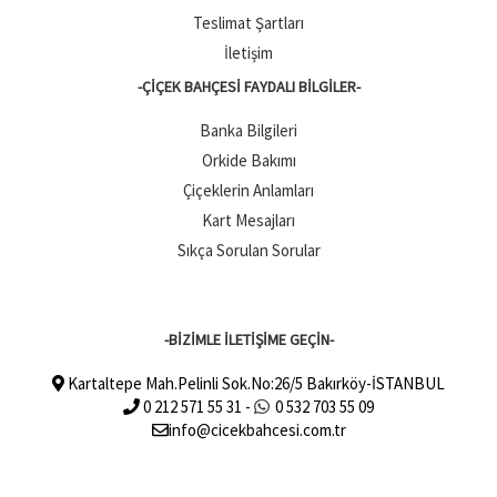
Teslimat Şartları
İletişim
-ÇIÇEK BAHÇESI FAYDALI BILGILER-
Banka Bilgileri
Orkide Bakımı
Çiçeklerin Anlamları
Kart Mesajları
Sıkça Sorulan Sorular
-BİZİMLE İLETİŞİME GEÇİN-
Kartaltepe Mah.Pelinli Sok.No:26/5 Bakırköy-İSTANBUL
0 212 571 55 31 -
0 532 703 55 09
info@cicekbahcesi.com.tr