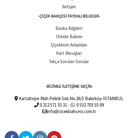
İletişim
-ÇIÇEK BAHÇESI FAYDALI BILGILER-
Banka Bilgileri
Orkide Bakımı
Çiçeklerin Anlamları
Kart Mesajları
Sıkça Sorulan Sorular
-BİZİMLE İLETİŞİME GEÇİN-
Kartaltepe Mah.Pelinli Sok.No:26/5 Bakırköy-İSTANBUL
0 212 571 55 31 -
0 532 703 55 09
info@cicekbahcesi.com.tr