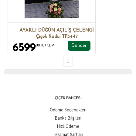
AYAKLI DÜĞÜN AÇILIŞ ÇELENGİ
Çiçek Kodu: TF3447
6599
00TL+KDV
Gönder
1
-ÇIÇEK BAHÇESI-
Ödeme Seçenekleri
Banka Bilgileri
Hızlı Ödeme
Teslimat Şartları