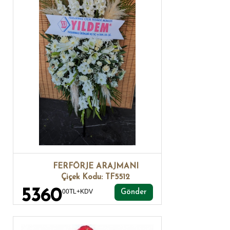
FERFÖRJE ARAJMANI
Çiçek Kodu: TF5512
5360
00TL+KDV
Gönder