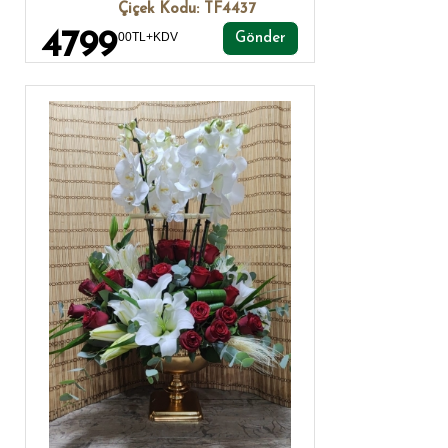
Çiçek Kodu: TF4437
4799
00TL+KDV
Gönder