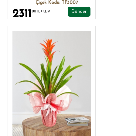
Çiçek Kodu: TF3007
2311
00TL+KDV
Gönder