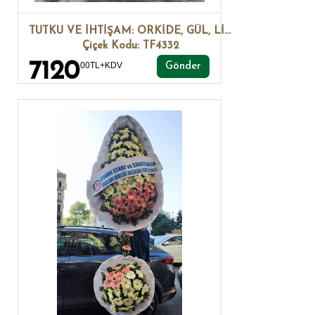
TUTKU VE İHTİŞAM: ORKİDE, GÜL, LİLYUM ARANJMANI.
Çiçek Kodu: TF4332
7120
00TL+KDV
Gönder