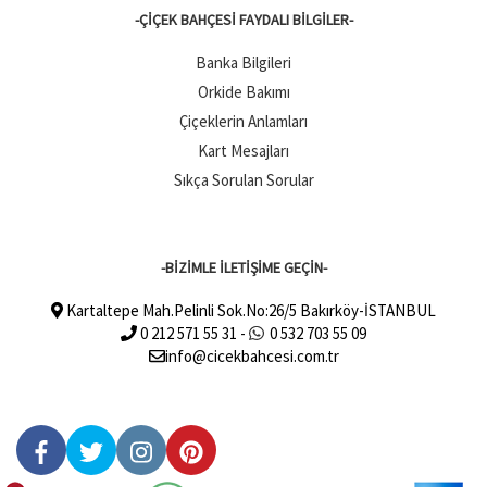
-ÇIÇEK BAHÇESI FAYDALI BILGILER-
Banka Bilgileri
Orkide Bakımı
Çiçeklerin Anlamları
Kart Mesajları
Sıkça Sorulan Sorular
-BİZİMLE İLETİŞİME GEÇİN-
Kartaltepe Mah.Pelinli Sok.No:26/5 Bakırköy-İSTANBUL
0 212 571 55 31 -
0 532 703 55 09
info@cicekbahcesi.com.tr