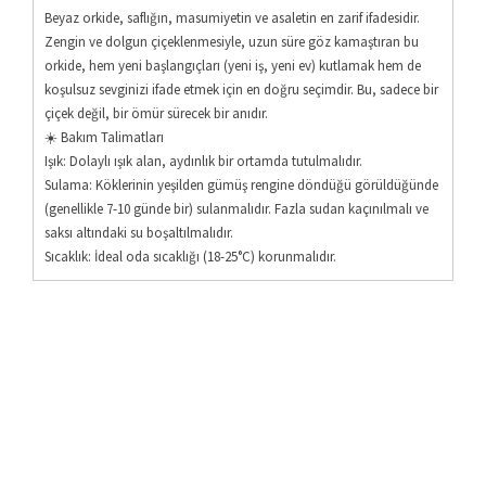
Beyaz orkide, saflığın, masumiyetin ve asaletin en zarif ifadesidir.
Zengin ve dolgun çiçeklenmesiyle, uzun süre göz kamaştıran bu
orkide, hem yeni başlangıçları (yeni iş, yeni ev) kutlamak hem de
koşulsuz sevginizi ifade etmek için en doğru seçimdir. Bu, sadece bir
çiçek değil, bir ömür sürecek bir anıdır.
☀️ Bakım Talimatları
​Işık: Dolaylı ışık alan, aydınlık bir ortamda tutulmalıdır.
​Sulama: Köklerinin yeşilden gümüş rengine döndüğü görüldüğünde
(genellikle 7-10 günde bir) sulanmalıdır. Fazla sudan kaçınılmalı ve
saksı altındaki su boşaltılmalıdır.
​Sıcaklık: İdeal oda sıcaklığı (18-25°C) korunmalıdır.