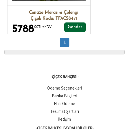
Cenaze Merasim Çelengi
Çiçek Kodu: TFACS8471
5788
00TL+KDV
Gönder
1
-ÇIÇEK BAHÇESI-
Ödeme Seçenekleri
Banka Bilgileri
Hızlı Ödeme
Teslimat Şartları
İletişim
-ÇIÇEK BAHÇESI FAYDALI BILGILER-