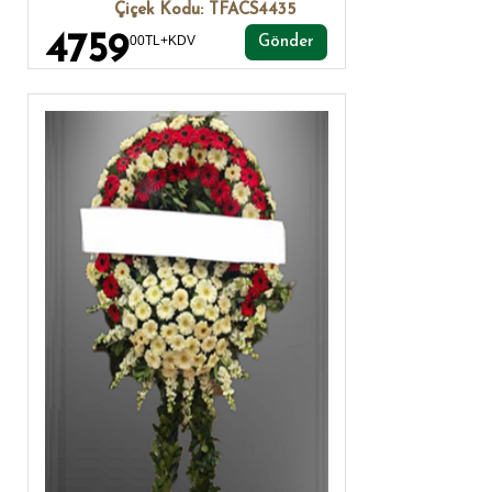
Çiçek Kodu: TFACS4435
4759
00TL+KDV
Gönder